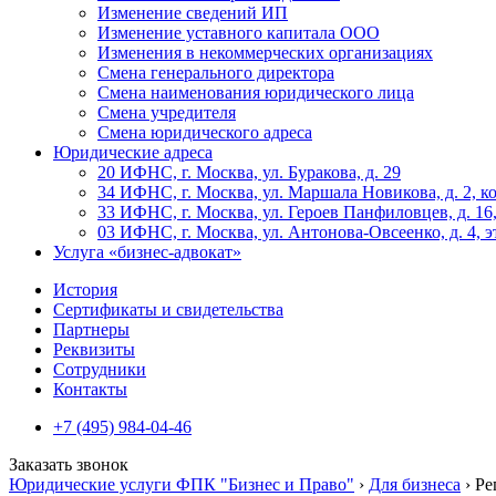
Изменение сведений ИП
Изменение уставного капитала ООО
Изменения в некоммерческих организациях
Смена генерального директора
Смена наименования юридического лица
Смена учредителя
Смена юридического адреса
Юридические адреса
20 ИФНС, г. Москва, ул. Буракова, д. 29
34 ИФНС, г. Москва, ул. Маршала Новикова, д. 2, ко
33 ИФНС, г. Москва, ул. Героев Панфиловцев, д. 16,
03 ИФНС, г. Москва, ул. Антонова-Овсеенко, д. 4, э
Услуга «бизнес-адвокат»
История
Сертификаты и свидетельства
Партнеры
Реквизиты
Сотрудники
Контакты
+7 (495) 984-04-46
Заказать звонок
Юридические услуги ФПК "Бизнес и Право"
›
Для бизнеса
›
Ре