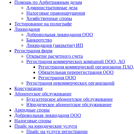
Помощь по Арбитражным делам
Административные дела
Налоговые правонарушения
Хозяйственные споры
Тестирование на полиграфе
Ликвидация
Добровольная ликвидация ООО
Банкротство
Ликвидация (закрытие) ИП
Регистрация фирм
Открытие расчетного счета
Регистрация коммерческих компаний ООО, АО
Регистрация коммерческой организации ПАО
Обязательная перерегистрация ООО
Регистрация ООО
Регистрация некоммерческих организаций
Консультация
Абонентское обслуживание
Бухгалтерское абонентское обслуживание
Юридическое абонентское обслуживание
Арендные споры
Добровольная ликвидация ООО
Налоговые споры
Прайс на юридические услуги
Прайс на услуги регистрации