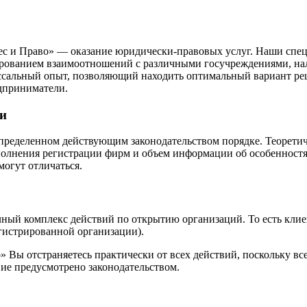
ес и Право» — оказание юридически-правовых услуг. Наши спе
ированием взаимоотношений с различными госучреждениями, на
сальный опыт, позволяющий находить оптимальный вариант реш
дприниматели.
ти
определенном действующим законодательством порядке. Теорети
полнения регистрации фирм и объем информации об особенностя
огут отличаться.
ный комплекс действий по открытию организаций. То есть клиен
егистрированной организации).
Вы отстраняетесь практически от всех действий, поскольку в
вие предусмотрено законодательством.