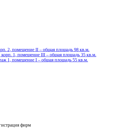
рп. 2, помещение II – общая площадь 98 кв.м.
 корп. 1, помещение III – общая площадь 35 кв.м.
таж 1, помещение I – общая площадь 55 кв.м.
гистрация фирм