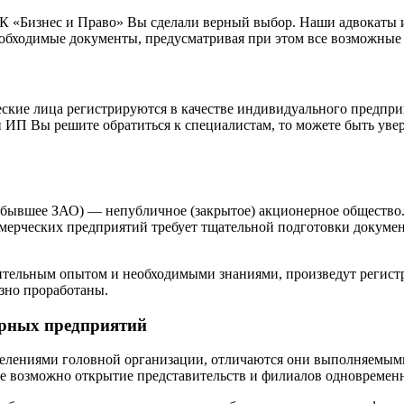
К «Бизнес и Право» Вы сделали верный выбор. Наши адвокаты
обходимые документы, предусматривая при этом все возможные
ие лица регистрируются в качестве индивидуального предприн
ии ИП Вы решите обратиться к специалистам, то можете быть ув
бывшее ЗАО) — непубличное (закрытое) акционерное общество
мерческих предприятий требует тщательной подготовки документ
ительным опытом и необходимыми знаниями, произведут регис
езно проработаны.
орных предприятий
делениями головной организации, отличаются они выполняемым
 возможно открытие представительств и филиалов одновременн