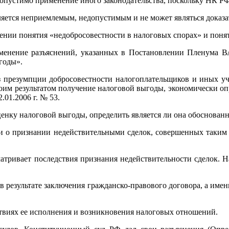
допустимо применение иного законодательства, поскольку НК РФ
ется неприемлемым, недопустимым и не может являться доказа
елении понятия «недобросовестности в налоговых спорах» и пон
именение разъяснений, указанных в Постановлении Пленума 
годы».
з презумпции добросовестности налогоплательщиков и иных уч
оим результатом получение налоговой выгоды, экономически оп
01.2006 г. № 53.
енку налоговой выгоды, определить является ли она обоснованн
ь и о признании недействительными сделок, совершенных таким
сматривает последствия признания недействительности сделок. 
в результате заключения гражданско-правового договора, а именн
дствиях ее исполнения и возникновения налоговых отношений.