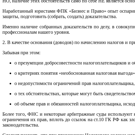
НО, наличие этих обстоятельств само по себе НЕ является ос
Наработанный юристами ФПК «Бизнес и Право» опыт оспарив
защиты, подготовить (собрать, создать) доказательства.
Именно наличие собранных доказательств по делу, в совокупн
профессионалам нашего уровня.
2. В качестве основания (доводов) по начислению налогов и 
Забывая при этом:
о презумпции добросовестности налогоплательщиков и об
о критериях понятия «необоснованная налоговая выгода»
о недопустимости ограничений прав налогоплательщика, 
о тех обстоятельствах, которые могут быть свидетельст
об объеме прав и обязанностей налогоплательщика, исхо
Более того, ФНС и некоторые арбитражные суды используют 
ограничения их прав, вплоть до ссылок на ст.10 ГК РФ как з
законодательства.