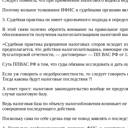
Следует помнить, что при применении Налогового кодекса не
Поэтому вольное толкование ИФНС и судебными органами явля
3. Судебная практика не имеет однозначного подхода в опред
В этой связи полезно обратить внимание на правильное пр
обоснованности получения налогоплательщиком налоговой вы
«Судебная практика разрешения налоговых споров исходит и
предполагается, что действия налогоплательщика, имеющие св
бухгалтерской отчетности, — достоверны» — ПП ВАС РФ от 12.
Суть ППВАС РФ в том, что суды обязаны исследовать и дать оц
Если уж говорить о недобросовестности, то следует говорит
Тогда каковы будут налоговые последствия ?!
А ответ прост: налоговое законодательство вообще не преду
случае налоговую базу.
Ведь налоговая база по объекту налогообложения возникает не 
совершения последующего действия.
Поскольку сама по себе сделка еще не повод заявлять о после