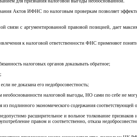
нованием для признания налоговой выгоды необоснованной.
ания Актов ИФНС по налоговым проверкам позволяет эффектив
ой связи с аргументированной правовой позицией, дает максим
привлечения к налоговой ответственности ФНС применяют понят
язанность налоговых органов доказывать обратное;
;
если не доказана его недобросовестность;
вом необоснованности налоговой выгоды, НО сами по себе не мо
дя из подлинного экономического содержания соответствующей 
недопустимо расширительное и вольное толкование признаков и
лоупотребление правом и соответственно, отказа недобросовестн