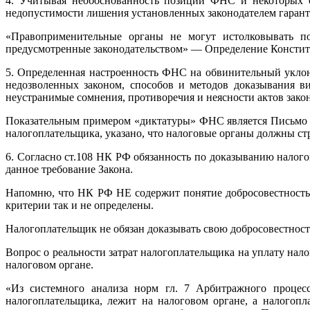
4. Учитывая необоснованность позиции ФНС и некоторых с
недопустимости лишения установленных законодателем гаран
«Правоприменительные органы не могут истолковывать по
предусмотренные законодательством» — Определение Конститу
5. Определенная настроенность ФНС на обвинительный уклон
недозволенных законом, способов и методов доказывания 
неустранимые сомнения, противоречия и неясности актов закон
Показательным примером «диктатуры» ФНС является Письмо 
налогоплательщика, указано, что налоговые органы должны ст
6. Согласно ст.108 НК РФ обязанность по доказыванию нало
данное требование Закона.
Напомню, что НК РФ НЕ содержит понятие добросовестность 
критерии так и не определены.
Налогоплательщик не обязан доказывать свою добросовестност
Вопрос о реальности затрат налогоплательщика на уплату нало
налоговом органе.
«Из системного анализа норм гл. 7 Арбитражного процесс
налогоплательщика, лежит на налоговом органе, а налогопл