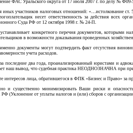
ение ФАС Уральского округа от 17 июля 2007 г. по делу № Ф09-
ия иных участников налоговых отношений: «…истолкование ст.
логоплательщик несет ответственность за действия всех орг
нного Суда РФ от 12 октября 1998 г. № 24-П.
устанавливает конкретного перечня документов, которыми на
ательщиков в возможности доказывания проведенных хозяйстве
 именно документы могут подтвердить факт отсутствия виновн
вомерности учета расходов.
за последние два года, проанализированный юристами и адвока
ет наш вывод, что судебная практика НЕОДНОЗНАЧНА при прин
е интересов лица, обратившегося в ФПК «Бизнес и Право» за 
но и существенно минимизировать Ваши риски и опасность
 РФ (Уклонение от уплаты налогов и (или) сборов с организации