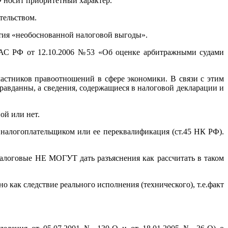
 носит приоритетный характер.
тельством.
ятия «необоснованной налоговой выгоды».
ВАС РФ от 12.10.2006 №53 «Об оценке арбитражными судами
астников правоотношений в сфере экономики. В связи с этим
равданны, а сведения, содержащиеся в налоговой декларации и
ой или нет.
 налогоплательщиком или ее переквалификация (ст.45 НК РФ).
Налоговые НЕ МОГУТ дать разъяснения как рассчитать в таком
о как следствие реального исполнения (технического), т.е.факт