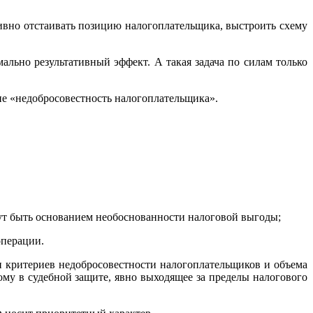
но отстаивать позицию налогоплательщика, выстроить схему
ально результативный эффект. А такая задача по силам только
ие «недобросовестность налогоплательщика».
гут быть основанием необоснованности налоговой выгоды;
операции.
 критериев недобросовестности налогоплательщиков и объема
ому в судебной защите, явно выходящее за пределы налогового