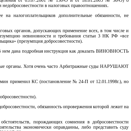
деления от 05.07.2001 № 130-О и от 18.01.2005 № 36-О) о
и недобросовестности в налоговых правоотношениях.
е на налогоплательщиков дополнительные обязанности, не
говых органов, допускающих применение всех, в том числе и
резумпцию невиновности и требования статьи 3 НК РФ «все
ельщика» (презумпция добросовестности).
 В нем дана подробная инструкция как доказать ВИНОВНОСТЬ
оговые органы. Хотя очень часто Арбитражные суды НАРУШАЮТ
ин применил КС (постановление № 24-П от 12.01.1998г.), но
обросовестности).
 добросовестности, обязанность опровержения которой лежит на
 обстоятельств, порождающих сомнения в добросовестности
оятельства экономически оправданны, либо представить суду