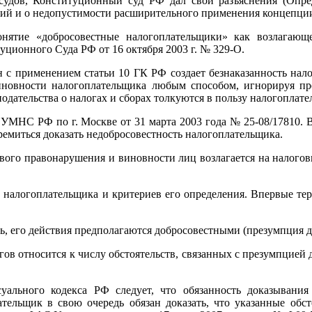
удов, Конституционный суд РФ дал свои разъяснения (Опре
тий и о недопустимости расширительного применения концепци
нятие «добросовестные налогоплательщики» как возлагающе
ционного Суда РФ от 16 октября 2003 г. № 329-О.
 с применением статьи 10 ГК РФ создает безнаказанность нало
виновности налогоплательщика любым способом, игнорируя п
одательства о налогах и сборах толкуются в пользу налогоплат
УМНС РФ по г. Москве от 31 марта 2003 года № 25-08/17810.
ремиться доказать недобросовестность налогоплательщика.
гового правонарушения и виновности лиц возлагается на нал
налогоплательщика и критериев его определения. Впервые терм
ь, его действия предполагаются добросовестными (презумпция д
гов относится к числу обстоятельств, связанных с презумпцией
уального кодекса РФ следует, что обязанность доказывания
ательщик в свою очередь обязан доказать, что указанные обст