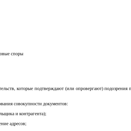
овые споры
ятельств, которые подтверждают (или опровергают) подозрени
вания совокупности документов:
ьщика и контрагента);
ение адресов;