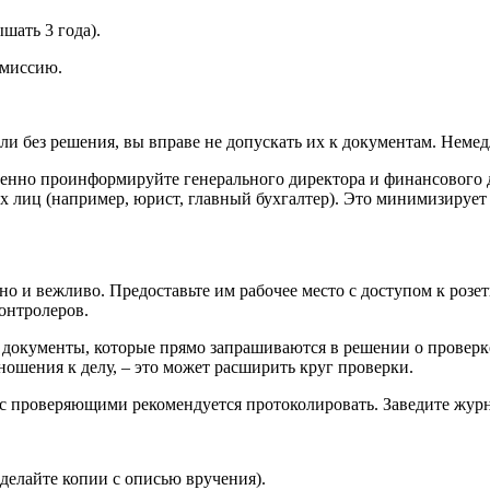
шать 3 года).
омиссию.
ли без решения, вы вправе не допускать их к документам. Неме
нно проинформируйте генерального директора и финансового ди
х лиц (например, юрист, главный бухгалтер). Это минимизируе
 и вежливо. Предоставьте им рабочее место с доступом к розет
онтролеров.
 документы, которые прямо запрашиваются в решении о проверк
шения к делу, – это может расширить круг проверки.
с проверяющими рекомендуется протоколировать. Заведите журна
делайте копии с описью вручения).