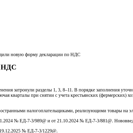
дили новую форму декларации по НДС
о НДС
ния затронули разделы 1, 3, 8–11. В порядке заполнения уточ
ючая кварталы при снятии с учета крестьянских (фермерских) х
иностранными налогоплательщиками, реализующими товары на э
.2024 № ЕД-7-3/989@ и от 21.10.2024 № ЕД-7-3/881@. Нововведе
19.12.2025 № ЕД-7-3/1229@.