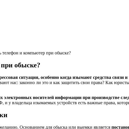
ь телефон и компьютер при обыске?
 при обыске?
рессовая ситуация, особенно когда изымают средства связи 
ют нас: законно ли это и как защитить свои права? Как юристы
гих электронных носителей информации при производстве сле
 и у владельца изымаемых устройств есть важные права, которы
ики
у желанию. Основанием для обыска или выемки является
постано