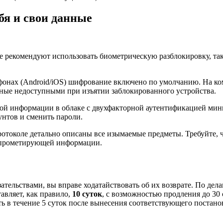
бя и свои данные
не рекомендуют использовать биометрическую разблокировку, та
фонах (Android/iOS) шифрование включено по умолчанию. На ком
анные недоступными при изъятии заблокированного устройства.
ой информации в облаке с двухфакторной аутентификацией мини
унтов и сменить пароли.
 протоколе детально описаны все изымаемые предметы. Требуйте,
омпрометирующей информации.
тельствами, вы вправе ходатайствовать об их возврате. По дел
авляет, как правило,
10 суток
, с возможностью продления до 30 
 в течение 5 суток после вынесения соответствующего постано