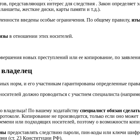
тов, представляющих интерес для следствия . Закон определяет 
аншеты, жесткие диски, карты памяти и т.д.).
авленности введены особые ограничения. По общему правилу,
изъ
тизы
в отношении этих носителей.
вершения новых преступлений или ее копирование, по заявлени
 владелец
ных норм, и его участникам гарантированы определенные права
носителей должно проводиться с участием специалиста (наприме
во владельца! По вашему ходатайству
специалист обязан сдела
протоколе. Копирование не производится, только если оно может
ремени или подходящих носителей, поэтому о возможности копир
аны
предоставлять следствию пароли, пин-коды или ключи шифро
ни (ст. 23 Конституции РФ).