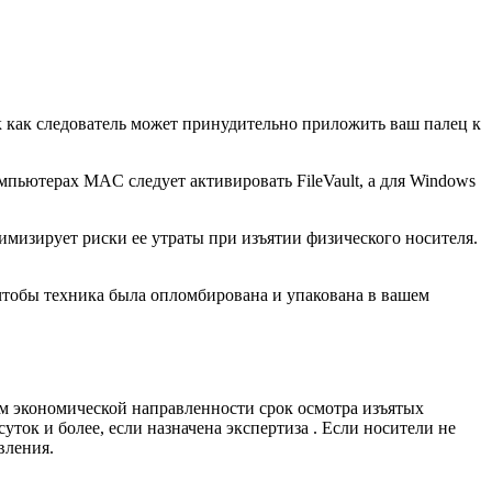
к как следователь может принудительно приложить ваш палец к
пьютерах MAC следует активировать FileVault, а для Windows
мизирует риски ее утраты при изъятии физического носителя.
 чтобы техника была опломбирована и упакована в вашем
ам экономической направленности срок осмотра изъятых
суток и более, если назначена экспертиза . Если носители не
вления.